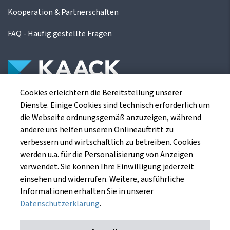
Kooperation & Partnerschaften
FAQ - Häufig gestellte Fragen
Cookies erleichtern die Bereitstellung unserer
Die Kaack Terminhandel GmbH ist ein
Dienste. Einige Cookies sind technisch erforderlich um
Finanzdienstleistungsinstitut für die europäischen
die Webseite ordnungsgemäß anzuzeigen, während
Agrarterminbörsen.
andere uns helfen unseren Onlineauftritt zu
verbessern und wirtschaftlich zu betreiben. Cookies
werden u.a. für die Personalisierung von Anzeigen
Kaack Terminhandel GmbH
verwendet. Sie können Ihre Einwilligung jederzeit
Am Markt 8
einsehen und widerrufen. Weitere, ausführliche
49661 Cloppenburg
Informationen erhalten Sie in unserer
Datenschutzerklärung
.