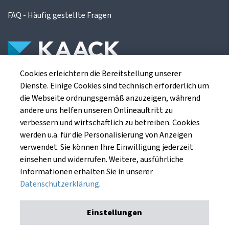
FAQ - Häufig gestellte Fragen
Cookies erleichtern die Bereitstellung unserer
Die Kaack Terminhandel GmbH ist ein
Dienste. Einige Cookies sind technisch erforderlich um
Finanzdienstleistungsinstitut für die europäischen
die Webseite ordnungsgemäß anzuzeigen, während
Agrarterminbörsen.
andere uns helfen unseren Onlineauftritt zu
verbessern und wirtschaftlich zu betreiben. Cookies
werden u.a. für die Personalisierung von Anzeigen
Kaack Terminhandel GmbH
verwendet. Sie können Ihre Einwilligung jederzeit
Am Markt 8
einsehen und widerrufen. Weitere, ausführliche
49661 Cloppenburg
Informationen erhalten Sie in unserer
Datenschutzerklärung
.
Einstellungen
Impressum
Datenschutzerklärung