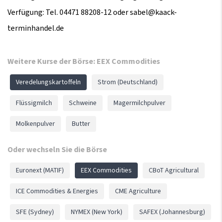
Verfügung: Tel. 04471 88208-12 oder sabel@kaack-
terminhandel.de
Weitere Kurse der Börse: EEX Commodities
Navigation
Veredelungskartoffeln
Strom (Deutschland)
überspringen
Flüssigmilch
Schweine
Magermilchpulver
Molkenpulver
Butter
Oder wechseln Sie die Börse
Navigation
Euronext (MATIF)
EEX Commodities
CBoT Agricultural
überspringen
ICE Commodities & Energies
CME Agriculture
SFE (Sydney)
NYMEX (New York)
SAFEX (Johannesburg)