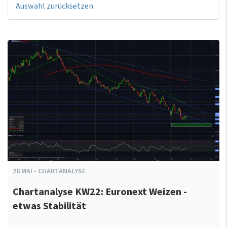
Auswahl zurücksetzen
28
MAI
-
CHARTANALYSE
Chartanalyse KW22: Euronext Weizen -
etwas Stabilität