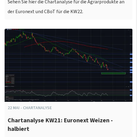
Sehen Sie hier die Chartanalyse für die Agrarprodukte an
der Euronext und CBoT für die KW22.
22
MAI
-
CHARTANALYSE
Chartanalyse KW21: Euronext Weizen -
halbiert