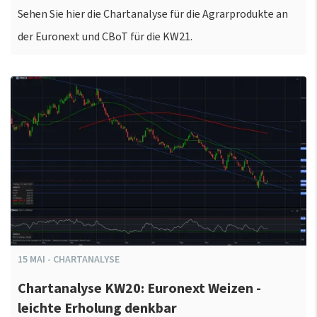
Sehen Sie hier die Chartanalyse für die Agrarprodukte an
der Euronext und CBoT für die KW21.
15
MAI
-
CHARTANALYSE
Chartanalyse KW20: Euronext Weizen -
leichte Erholung denkbar