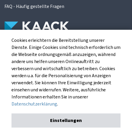
FAQ - Häufig gestellte Fragen
Cookies erleichtern die Bereitstellung unserer
Die Kaack Terminhandel GmbH ist ein
Dienste. Einige Cookies sind technisch erforderlich um
Finanzdienstleistungsinstitut für die europäischen
die Webseite ordnungsgemäß anzuzeigen, während
Agrarterminbörsen.
andere uns helfen unseren Onlineauftritt zu
verbessern und wirtschaftlich zu betreiben. Cookies
werden u.a. für die Personalisierung von Anzeigen
Kaack Terminhandel GmbH
verwendet. Sie können Ihre Einwilligung jederzeit
Am Markt 8
einsehen und widerrufen. Weitere, ausführliche
49661 Cloppenburg
Informationen erhalten Sie in unserer
Datenschutzerklärung
.
Einstellungen
Impressum
Datenschutzerklärung