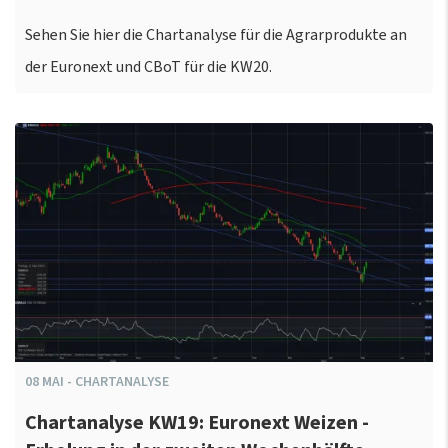
Sehen Sie hier die Chartanalyse für die Agrarprodukte an
der Euronext und CBoT für die KW20.
08
MAI
-
CHARTANALYSE
Chartanalyse KW19: Euronext Weizen -