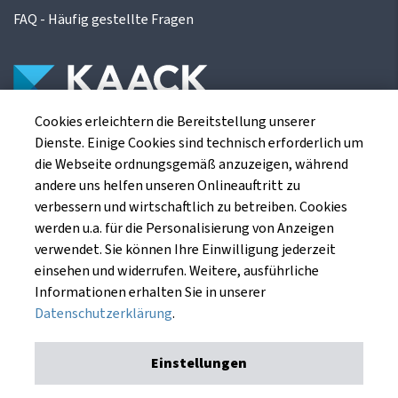
FAQ - Häufig gestellte Fragen
Cookies erleichtern die Bereitstellung unserer
Die Kaack Terminhandel GmbH ist ein
Dienste. Einige Cookies sind technisch erforderlich um
Finanzdienstleistungsinstitut für die europäischen
die Webseite ordnungsgemäß anzuzeigen, während
Agrarterminbörsen.
andere uns helfen unseren Onlineauftritt zu
verbessern und wirtschaftlich zu betreiben. Cookies
werden u.a. für die Personalisierung von Anzeigen
Kaack Terminhandel GmbH
verwendet. Sie können Ihre Einwilligung jederzeit
Am Markt 8
einsehen und widerrufen. Weitere, ausführliche
49661 Cloppenburg
Informationen erhalten Sie in unserer
Datenschutzerklärung
.
Einstellungen
Impressum
Datenschutzerklärung