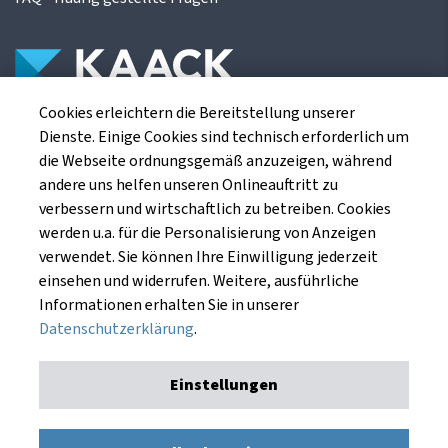
Cookies erleichtern die Bereitstellung unserer
Die Kaack Terminhandel GmbH ist ein
Dienste. Einige Cookies sind technisch erforderlich um
Finanzdienstleistungsinstitut für die europäischen
die Webseite ordnungsgemäß anzuzeigen, während
Agrarterminbörsen.
andere uns helfen unseren Onlineauftritt zu
verbessern und wirtschaftlich zu betreiben. Cookies
werden u.a. für die Personalisierung von Anzeigen
Kaack Terminhandel GmbH
verwendet. Sie können Ihre Einwilligung jederzeit
Am Markt 8
einsehen und widerrufen. Weitere, ausführliche
49661 Cloppenburg
Informationen erhalten Sie in unserer
Datenschutzerklärung
.
Einstellungen
Impressum
Datenschutzerklärung
Kaack Terminhandel GmbH © 1991 - 2026. Alle Rechte