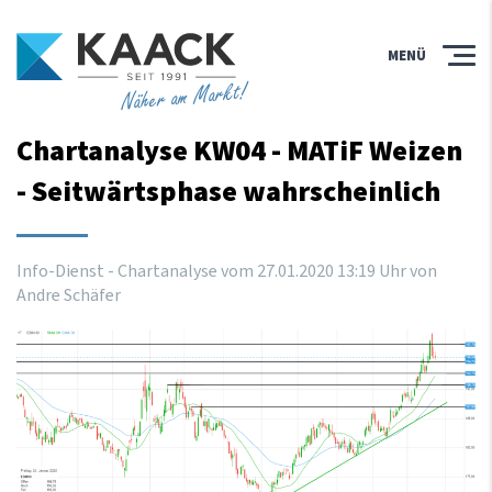
MENÜ
Näher am Markt!
Chartanalyse KW04 - MATiF Weizen
- Seitwärtsphase wahrscheinlich
Info-Dienst - Chartanalyse vom
27
.
01
.
2020
13
:
19
Uhr
von
Andre Schäfer