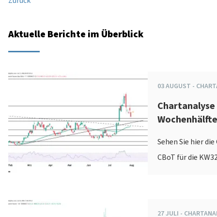
Zurück
Aktuelle Berichte im Überblick
03
AUGUST
-
CHART
Chartanalyse
Wochenhälft
Sehen Sie hier di
CBoT für die KW32
27
JULI
-
CHARTANA