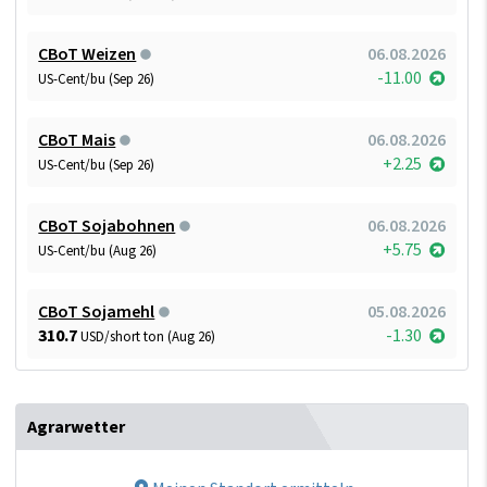
CBoT Weizen
06.08.2026
-11.00
US-Cent/bu (Sep 26)
CBoT Mais
06.08.2026
+2.25
US-Cent/bu (Sep 26)
CBoT Sojabohnen
06.08.2026
+5.75
US-Cent/bu (Aug 26)
CBoT Sojamehl
05.08.2026
310.7
-1.30
USD/short ton (Aug 26)
Agrarwetter