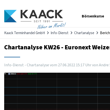
Navigation
Börsenkurse
überspringen
Näher am Markt!
Kaack Terminhandel GmbH
Info-Dienst
Chartanalyse
Berich
Chartanalyse KW26 - Euronext Weize
Info-Dienst - Chartanalyse vom
27
.
06
.
2022
15
:
17
Uhr
von Andre 