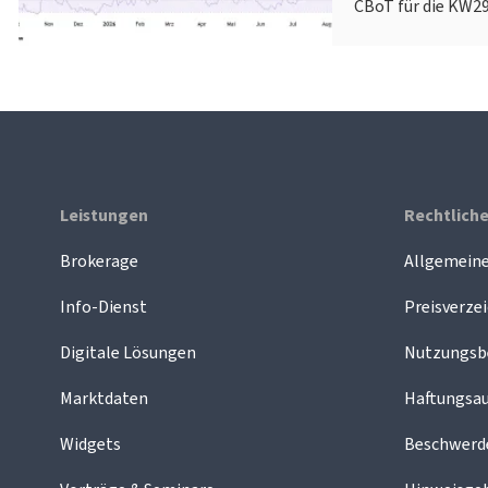
CBoT für die KW29
Leistungen
Rechtlich
Brokerage
Allgemein
Info-Dienst
Preisverzei
Digitale Lösungen
Nutzungsb
Marktdaten
Haftungsau
Widgets
Beschwer