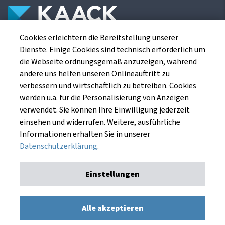
Cookies erleichtern die Bereitstellung unserer
Die Kaack Terminhandel GmbH ist ein
Dienste. Einige Cookies sind technisch erforderlich um
Finanzdienstleistungsinstitut für die europäischen
die Webseite ordnungsgemäß anzuzeigen, während
Agrarterminbörsen.
andere uns helfen unseren Onlineauftritt zu
verbessern und wirtschaftlich zu betreiben. Cookies
werden u.a. für die Personalisierung von Anzeigen
Kaack Terminhandel GmbH
verwendet. Sie können Ihre Einwilligung jederzeit
Am Markt 8
einsehen und widerrufen. Weitere, ausführliche
49661 Cloppenburg
Informationen erhalten Sie in unserer
Datenschutzerklärung
.
Einstellungen
Impressum
Datenschutzerklärung
Kaack Terminhandel GmbH © 1991 - 2026. Alle Rechte
Alle akzeptieren
vorbehalten.