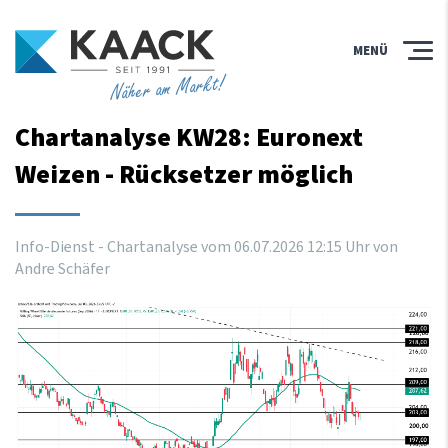
MENÜ
Näher am Markt!
Chartanalyse KW28: Euronext
Weizen - Rücksetzer möglich
Info-Dienst - Chartanalyse vom
06
.
07
.
2026
12
:
15
Uhr
von
Andre Schäfer