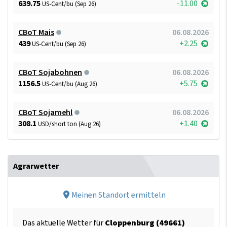
639.75
-11.00
US-Cent/bu (Sep 26)
CBoT Mais
06.08.2026
439
+2.25
US-Cent/bu (Sep 26)
CBoT Sojabohnen
06.08.2026
1156.5
+5.75
US-Cent/bu (Aug 26)
CBoT Sojamehl
06.08.2026
308.1
+1.40
USD/short ton (Aug 26)
Agrarwetter
Meinen Standort ermitteln
Das aktuelle Wetter für
Cloppenburg (49661)