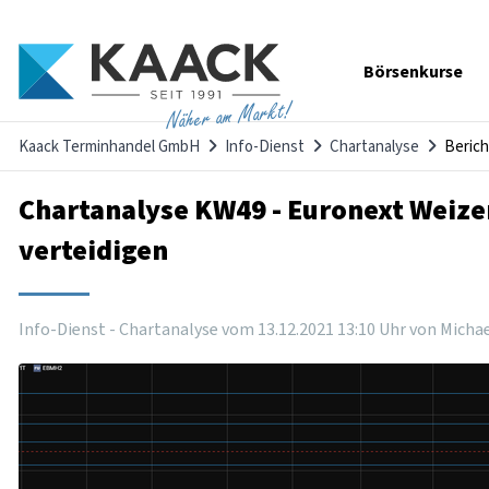
Navigation
Börsenkurse
überspringen
Näher am Markt!
Kaack Terminhandel GmbH
Info-Dienst
Chartanalyse
Berich
Chartanalyse KW49 - Euronext Weizen
verteidigen
Info-Dienst - Chartanalyse vom
13
.
12
.
2021
13
:
10
Uhr
von Michae