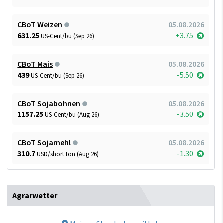
CBoT Weizen
05.08.2026
631.25
+3.75
US-Cent/bu (Sep 26)
CBoT Mais
05.08.2026
439
-5.50
US-Cent/bu (Sep 26)
CBoT Sojabohnen
05.08.2026
1157.25
-3.50
US-Cent/bu (Aug 26)
CBoT Sojamehl
05.08.2026
310.7
-1.30
USD/short ton (Aug 26)
Agrarwetter