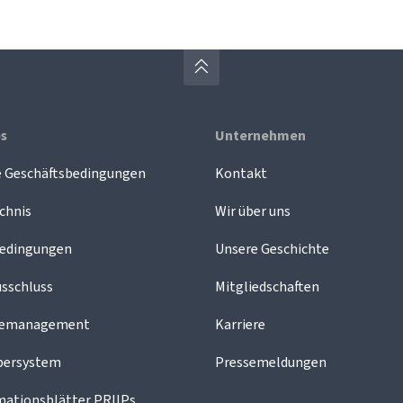
es
Unternehmen
e Geschäftsbedingungen
Kontakt
chnis
Wir über uns
edingungen
Unsere Geschichte
sschluss
Mitgliedschaften
demanagement
Karriere
bersystem
Pressemeldungen
mationsblätter PRIIPs