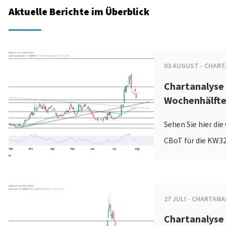
Aktuelle Berichte im Überblick
03
AUGUST
-
CHART
Chartanalyse
Wochenhälft
Sehen Sie hier di
CBoT für die KW32
27
JULI
-
CHARTANA
Chartanalyse 