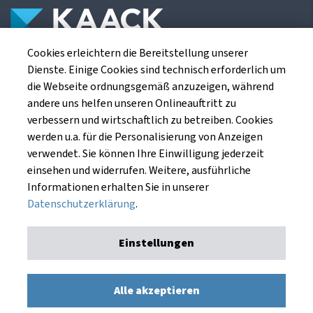
Cookies erleichtern die Bereitstellung unserer
Die Kaack Terminhandel GmbH ist ein
Dienste. Einige Cookies sind technisch erforderlich um
Finanzdienstleistungsinstitut für die europäischen
die Webseite ordnungsgemäß anzuzeigen, während
Agrarterminbörsen.
andere uns helfen unseren Onlineauftritt zu
verbessern und wirtschaftlich zu betreiben. Cookies
werden u.a. für die Personalisierung von Anzeigen
Kaack Terminhandel GmbH
verwendet. Sie können Ihre Einwilligung jederzeit
Am Markt 8
einsehen und widerrufen. Weitere, ausführliche
49661 Cloppenburg
Informationen erhalten Sie in unserer
Datenschutzerklärung
.
Einstellungen
Impressum
Datenschutzerklärung
Kaack Terminhandel GmbH © 1991 - 2026. Alle Rechte
Alle akzeptieren
vorbehalten.