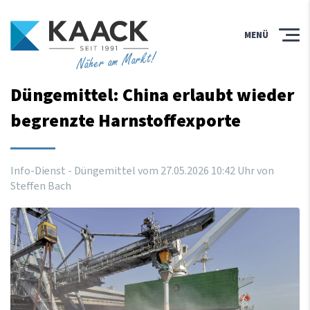
MENÜ
Näher am Markt!
Düngemittel: China erlaubt wieder
begrenzte Harnstoffexporte
Info-Dienst - Düngemittel vom
27
.
05
.
2026
10
:
42
Uhr
von
Steffen Bach