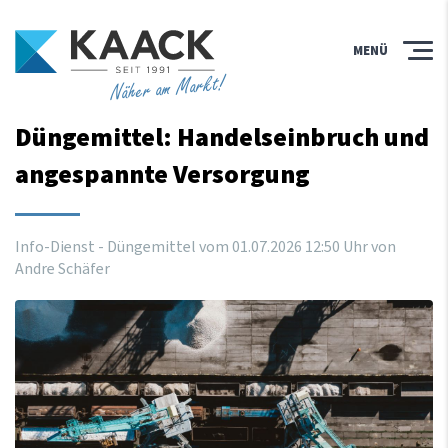
MENÜ
Näher am Markt!
Düngemittel: Handelseinbruch und
angespannte Versorgung
Info-Dienst - Düngemittel vom
01
.
07
.
2026
12
:
50
Uhr
von
Andre Schäfer