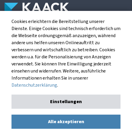
Cookies erleichtern die Bereitstellung unserer
Die Kaack Terminhandel GmbH ist ein
Dienste. Einige Cookies sind technisch erforderlich um
Finanzdienstleistungsinstitut für die europäischen
die Webseite ordnungsgemäß anzuzeigen, während
Agrarterminbörsen.
andere uns helfen unseren Onlineauftritt zu
verbessern und wirtschaftlich zu betreiben. Cookies
werden u.a. für die Personalisierung von Anzeigen
Kaack Terminhandel GmbH
verwendet. Sie können Ihre Einwilligung jederzeit
Am Markt 8
einsehen und widerrufen. Weitere, ausführliche
49661 Cloppenburg
Informationen erhalten Sie in unserer
Datenschutzerklärung
.
Einstellungen
Impressum
Datenschutzerklärung
Kaack Terminhandel GmbH © 1991 - 2026. Alle Rechte
Alle akzeptieren
vorbehalten.