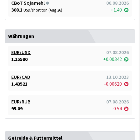
CBoT Sojamehl
06.08.2026
308.1
+1.40
USD/short ton (Aug 26)
Währungen
EUR/USD
07.08.2026
1.15580
+0.00342
EUR/CAD
13.10.2023
1.43521
-0.00620
EUR/RUB
07.08.2026
95.09
-0.54
Getreide & Futtermittel