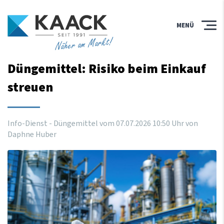
MENÜ
Näher am Markt!
Düngemittel: Risiko beim Einkauf
streuen
Info-Dienst - Düngemittel vom
07
.
07
.
2026
10
:
50
Uhr
von
Daphne Huber