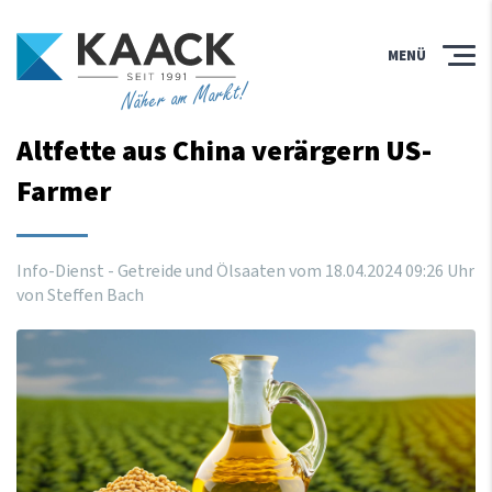
MENÜ
Näher am Markt!
Altfette aus China verärgern US-
Farmer
Info-Dienst - Getreide und Ölsaaten vom
18
.
04
.
2024
09
:
26
Uhr
von Steffen Bach