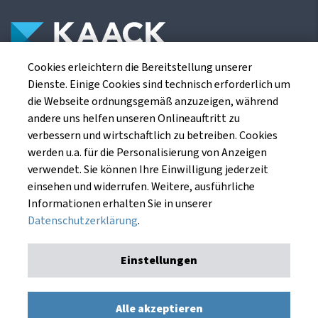
Cookies erleichtern die Bereitstellung unserer
Die Kaack Terminhandel GmbH ist ein
Dienste. Einige Cookies sind technisch erforderlich um
Finanzdienstleistungsinstitut für die europäischen
die Webseite ordnungsgemäß anzuzeigen, während
Agrarterminbörsen.
andere uns helfen unseren Onlineauftritt zu
verbessern und wirtschaftlich zu betreiben. Cookies
werden u.a. für die Personalisierung von Anzeigen
Kaack Terminhandel GmbH
verwendet. Sie können Ihre Einwilligung jederzeit
Am Markt 8
einsehen und widerrufen. Weitere, ausführliche
49661 Cloppenburg
Informationen erhalten Sie in unserer
Datenschutzerklärung
.
Einstellungen
Impressum
Datenschutzerklärung
Kaack Terminhandel GmbH © 1991 - 2026. Alle Rechte
Alle akzeptieren
vorbehalten.