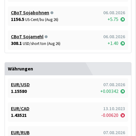
CBoT Sojabohnen
06.08.2026
1156.5
+5.75
US-Cent/bu (Aug 26)
CBoT Sojamehl
06.08.2026
308.1
+1.40
USD/short ton (Aug 26)
Währungen
EUR/USD
07.08.2026
1.15580
+0.00342
EUR/CAD
13.10.2023
1.43521
-0.00620
EUR/RUB
07.08.2026