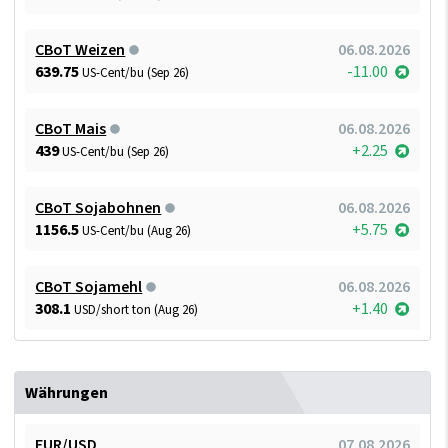
CBoT Weizen
06.08.2026
639.75
-11.00
US-Cent/bu (Sep 26)
CBoT Mais
06.08.2026
439
+2.25
US-Cent/bu (Sep 26)
CBoT Sojabohnen
06.08.2026
1156.5
+5.75
US-Cent/bu (Aug 26)
CBoT Sojamehl
06.08.2026
308.1
+1.40
USD/short ton (Aug 26)
Währungen
EUR/USD
07.08.2026