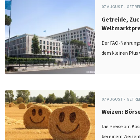
07
AUGUST
-
GETRE
Getreide, Zuc
Weltmarktpre
Der FAO-Nahrungsm
dem kleinen Plus 
07
AUGUST
-
GETRE
Weizen: Börse
Die Preise am Kas
bei einem Weizenk