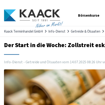
Navigation
Börsenkurse
überspringen
Näher am Markt!
Kaack Terminhandel GmbH
Info-Dienst
Getreide & Ölsaaten
Der Start in die Woche: Zollstreit es
Info-Dienst - Getreide und Ölsaaten vom
14
.
07
.
2025
08
:
26
Uhr
v