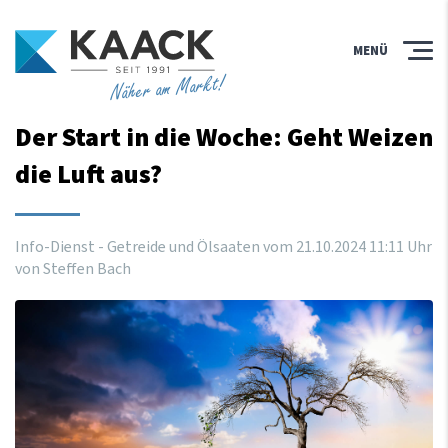
MENÜ
Näher am Markt!
Der Start in die Woche: Geht Weizen
die Luft aus?
Info-Dienst - Getreide und Ölsaaten vom
21
.
10
.
2024
11
:
11
Uhr
von Steffen Bach