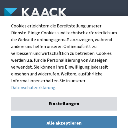
Cookies erleichtern die Bereitstellung unserer
Die Kaack Terminhandel GmbH ist ein
Dienste. Einige Cookies sind technisch erforderlich um
Finanzdienstleistungsinstitut für die europäischen
die Webseite ordnungsgemäß anzuzeigen, während
Agrarterminbörsen.
andere uns helfen unseren Onlineauftritt zu
verbessern und wirtschaftlich zu betreiben. Cookies
werden u.a. für die Personalisierung von Anzeigen
Kaack Terminhandel GmbH
verwendet. Sie können Ihre Einwilligung jederzeit
Am Markt 8
einsehen und widerrufen. Weitere, ausführliche
49661 Cloppenburg
Informationen erhalten Sie in unserer
Datenschutzerklärung
.
Einstellungen
Impressum
Datenschutzerklärung
Kaack Terminhandel GmbH © 1991 - 2026. Alle Rechte
Alle akzeptieren
vorbehalten.