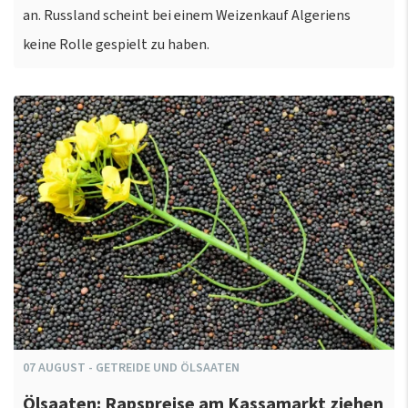
an. Russland scheint bei einem Weizenkauf Algeriens
keine Rolle gespielt zu haben.
07
AUGUST
-
GETREIDE UND ÖLSAATEN
Ölsaaten: Rapspreise am Kassamarkt ziehen