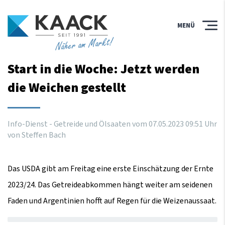
MENÜ
Näher am Markt!
Start in die Woche: Jetzt werden
die Weichen gestellt
Info-Dienst - Getreide und Ölsaaten vom
07
.
05
.
2023
09
:
51
Uhr
von Steffen Bach
Das USDA gibt am Freitag eine erste Einschätzung der Ernte
2023/24. Das Getreideabkommen hängt weiter am seidenen
Faden und Argentinien hofft auf Regen für die Weizenaussaat.