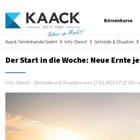
Navigation
Börsenkurse
überspringen
Näher am Markt!
Kaack Terminhandel GmbH
Info-Dienst
Getreide & Ölsaaten
Der Start in die Woche: Neue Ernte j
Info-Dienst - Getreide und Ölsaaten vom
17
.
02
.
2025
07
:
21
Uhr
v