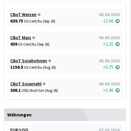
CBoT Weizen
06.08.2026
639.75
-11.00
US-Cent/bu (Sep 26)
CBoT Mais
06.08.2026
439
+2.25
US-Cent/bu (Sep 26)
CBoT Sojabohnen
06.08.2026
1156.5
+5.75
US-Cent/bu (Aug 26)
CBoT Sojamehl
06.08.2026
308.1
+1.40
USD/short ton (Aug 26)
Währungen
EUR/USD
07.08.2026