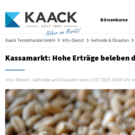
Navigation
Börsenkurse
überspringen
Näher am Markt!
Kaack Terminhandel GmbH
Info-Dienst
Getreide & Ölsaaten
Kassamarkt: Hohe Erträge beleben d
Info-Dienst - Getreide und Ölsaaten vom
17
.
07
.
2025
16
:
50
Uhr
v