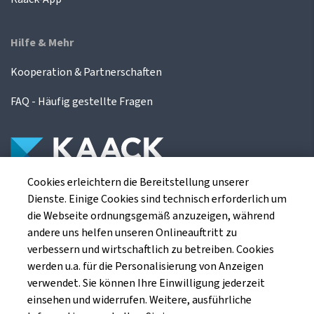
Hilfe & Mehr
Kooperation & Partnerschaften
FAQ - Häufig gestellte Fragen
Cookies erleichtern die Bereitstellung unserer
Die Kaack Terminhandel GmbH ist ein
Dienste. Einige Cookies sind technisch erforderlich um
Finanzdienstleistungsinstitut für die europäischen
die Webseite ordnungsgemäß anzuzeigen, während
Agrarterminbörsen.
andere uns helfen unseren Onlineauftritt zu
verbessern und wirtschaftlich zu betreiben. Cookies
werden u.a. für die Personalisierung von Anzeigen
Kaack Terminhandel GmbH
verwendet. Sie können Ihre Einwilligung jederzeit
Am Markt 8
einsehen und widerrufen. Weitere, ausführliche
49661 Cloppenburg