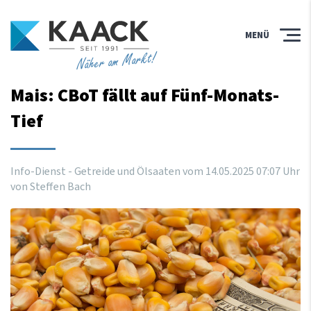
MENÜ
Näher am Markt!
Mais: CBoT fällt auf Fünf-Monats-
Tief
Info-Dienst - Getreide und Ölsaaten vom
14
.
05
.
2025
07
:
07
Uhr
von Steffen Bach