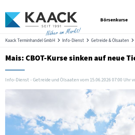
Navigation
Börsenkurse
überspringen
Näher am Markt!
Kaack Terminhandel GmbH
Info-Dienst
Getreide & Ölsaaten
Mais: CBOT-Kurse sinken auf neue Ti
Info-Dienst - Getreide und Ölsaaten vom
15
.
06
.
2026
07
:
00
Uhr
v