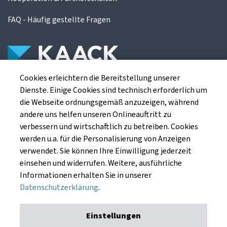
FAQ - Häufig gestellte Fragen
Cookies erleichtern die Bereitstellung unserer
Die Kaack Terminhandel GmbH ist ein
Dienste. Einige Cookies sind technisch erforderlich um
Finanzdienstleistungsinstitut für die europäischen
die Webseite ordnungsgemäß anzuzeigen, während
Agrarterminbörsen.
andere uns helfen unseren Onlineauftritt zu
verbessern und wirtschaftlich zu betreiben. Cookies
werden u.a. für die Personalisierung von Anzeigen
Kaack Terminhandel GmbH
verwendet. Sie können Ihre Einwilligung jederzeit
Am Markt 8
einsehen und widerrufen. Weitere, ausführliche
49661 Cloppenburg
Informationen erhalten Sie in unserer
Datenschutzerklärung
.
Einstellungen
Impressum
Datenschutzerklärung