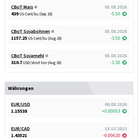
CBoT Mais
05.08.2026
439
-5.50
US-Cent/bu (Sep 26)
CBoT Sojabohnen
05.08.2026
1157.25
-3.50
US-Cent/bu (Aug 26)
CBoT Sojamehl
05.08.2026
310.7
-1.30
USD/short ton (Aug 26)
Währungen
EUR/USD
06.08.2026
1.15538
+0.00003
EUR/CAD
13.10.2023
1.43521
-0.00620