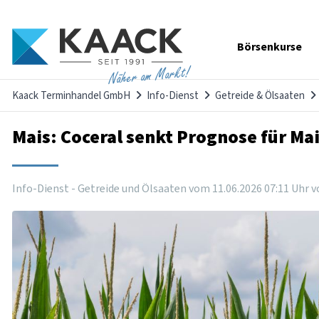
Navigation
Börsenkurse
überspringen
Näher am Markt!
Kaack Terminhandel GmbH
Info-Dienst
Getreide & Ölsaaten
Mais: Coceral senkt Prognose für Ma
Info-Dienst - Getreide und Ölsaaten vom
11
.
06
.
2026
07
:
11
Uhr
v