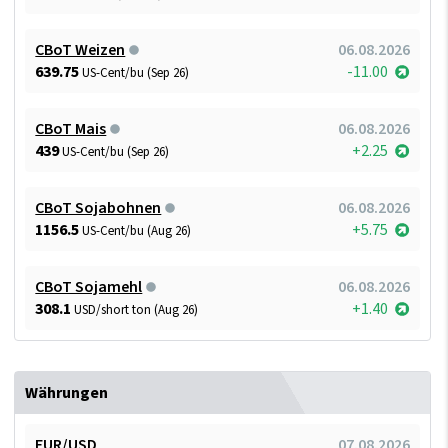
CBoT Weizen
06.08.2026
639.75
-11.00
US-Cent/bu (Sep 26)
CBoT Mais
06.08.2026
439
+2.25
US-Cent/bu (Sep 26)
CBoT Sojabohnen
06.08.2026
1156.5
+5.75
US-Cent/bu (Aug 26)
CBoT Sojamehl
06.08.2026
308.1
+1.40
USD/short ton (Aug 26)
Währungen
EUR/USD
07.08.2026