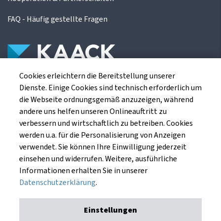
FAQ - Häufig gestellte Fragen
Cookies erleichtern die Bereitstellung unserer
Die Kaack Terminhandel GmbH ist ein
Dienste. Einige Cookies sind technisch erforderlich um
Finanzdienstleistungsinstitut für die europäischen
die Webseite ordnungsgemäß anzuzeigen, während
Agrarterminbörsen.
andere uns helfen unseren Onlineauftritt zu
verbessern und wirtschaftlich zu betreiben. Cookies
werden u.a. für die Personalisierung von Anzeigen
Kaack Terminhandel GmbH
verwendet. Sie können Ihre Einwilligung jederzeit
Am Markt 8
einsehen und widerrufen. Weitere, ausführliche
49661 Cloppenburg
Informationen erhalten Sie in unserer
Datenschutzerklärung
.
Einstellungen
Impressum
Datenschutzerklärung