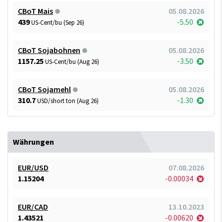
CBoT Mais
05.08.2026
439
-5.50
US-Cent/bu (Sep 26)
CBoT Sojabohnen
05.08.2026
1157.25
-3.50
US-Cent/bu (Aug 26)
CBoT Sojamehl
05.08.2026
310.7
-1.30
USD/short ton (Aug 26)
Währungen
EUR/USD
07.08.2026
1.15204
-0.00034
EUR/CAD
13.10.2023
1.43521
-0.00620