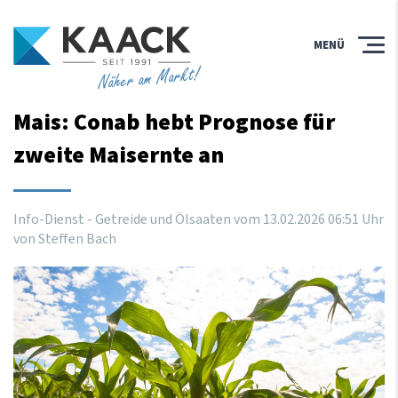
MENÜ
Näher am Markt!
Mais: Conab hebt Prognose für
zweite Maisernte an
Info-Dienst - Getreide und Ölsaaten vom
13
.
02
.
2026
06
:
51
Uhr
von Steffen Bach