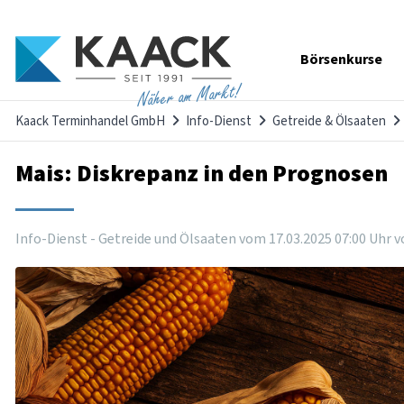
Navigation
Börsenkurse
überspringen
Näher am Markt!
Kaack Terminhandel GmbH
Info-Dienst
Getreide & Ölsaaten
Mais: Diskrepanz in den Prognosen
Info-Dienst - Getreide und Ölsaaten vom
17
.
03
.
2025
07
:
00
Uhr
v