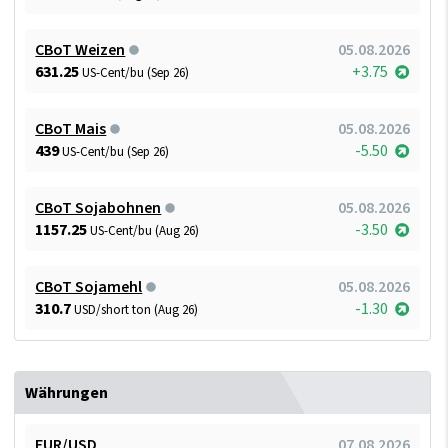
CBoT Weizen
05.08.2026
631.25
+3.75
US-Cent/bu (Sep 26)
CBoT Mais
05.08.2026
439
-5.50
US-Cent/bu (Sep 26)
CBoT Sojabohnen
05.08.2026
1157.25
-3.50
US-Cent/bu (Aug 26)
CBoT Sojamehl
05.08.2026
310.7
-1.30
USD/short ton (Aug 26)
Währungen
EUR/USD
07.08.2026