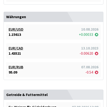
Währungen
EUR/USD
10.08.2026
1.15613
+0.00033
EUR/CAD
13.10.2023
1.43521
-0.00620
EUR/RUB
07.08.2026
95.09
-0.54
Getreide & Futtermittel