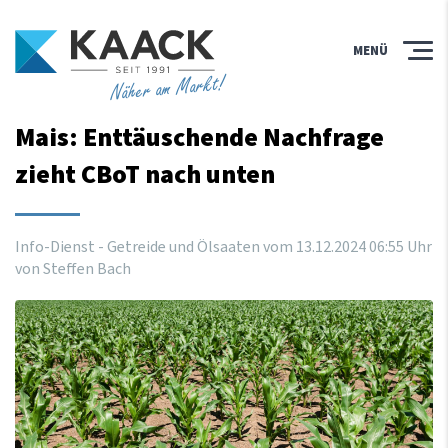
MENÜ
Näher am Markt!
Mais: Enttäuschende Nachfrage
zieht CBoT nach unten
Info-Dienst - Getreide und Ölsaaten vom
13
.
12
.
2024
06
:
55
Uhr
von Steffen Bach