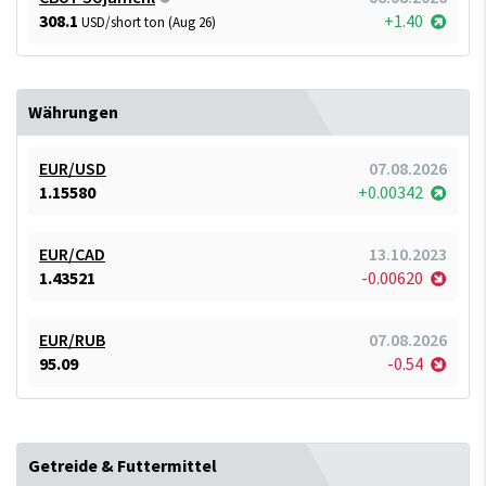
308.1
+1.40
USD/short ton (Aug 26)
Währungen
EUR/USD
07.08.2026
1.15580
+0.00342
EUR/CAD
13.10.2023
1.43521
-0.00620
EUR/RUB
07.08.2026
95.09
-0.54
Getreide & Futtermittel