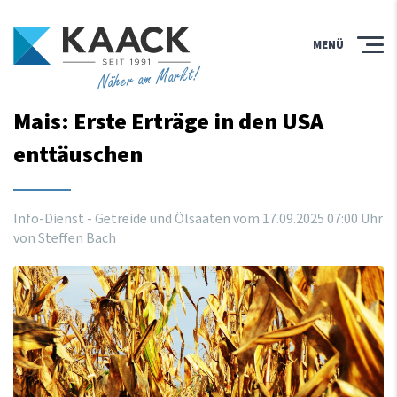
MENÜ
Näher am Markt!
Mais: Erste Erträge in den USA
enttäuschen
Info-Dienst - Getreide und Ölsaaten vom
17
.
09
.
2025
07
:
00
Uhr
von Steffen Bach