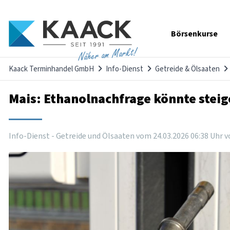
Navigation
Börsenkurse
überspringen
Näher am Markt!
Kaack Terminhandel GmbH
Info-Dienst
Getreide & Ölsaaten
Mais: Ethanolnachfrage könnte stei
Info-Dienst - Getreide und Ölsaaten vom
24
.
03
.
2026
06
:
38
Uhr
v