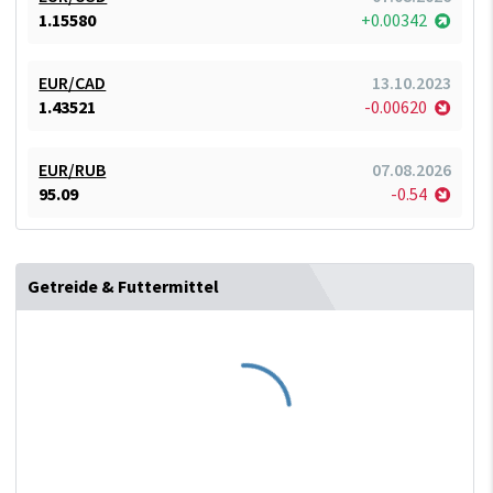
1.15580
+0.00342
EUR/CAD
13.10.2023
1.43521
-0.00620
EUR/RUB
07.08.2026
95.09
-0.54
Getreide & Futtermittel