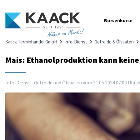
Navigation
Börsenkurse
überspringen
Näher am Markt!
Kaack Terminhandel GmbH
Info-Dienst
Getreide & Ölsaaten
Mais: Ethanolproduktion kann keine
Info-Dienst - Getreide und Ölsaaten vom
31
.
05
.
2024
07
:
09
Uhr
v