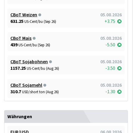
CBoT Weizen
05.08.2026
631.25
+3.75
US-Cent/bu (Sep 26)
CBoT Mais
05.08.2026
439
-5.50
US-Cent/bu (Sep 26)
CBoT Sojabohnen
05.08.2026
1157.25
-3.50
US-Cent/bu (Aug 26)
CBoT Sojamehl
05.08.2026
310.7
-1.30
USD/short ton (Aug 26)
Währungen
EUR/USD
06.08.2026