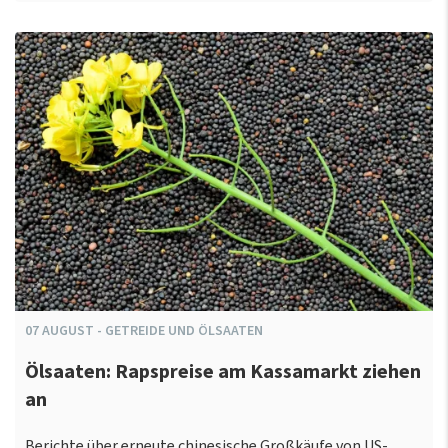
07
AUGUST
-
GETREIDE UND ÖLSAATEN
Ölsaaten: Rapspreise am Kassamarkt ziehen
an
Berichte über erneute chinesische Großkäufe von US-