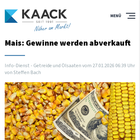
MENÜ
Näher am Markt!
Mais: Gewinne werden abverkauft
Info-Dienst - Getreide und Ölsaaten vom
27
.
01
.
2026
06
:
39
Uhr
von Steffen Bach