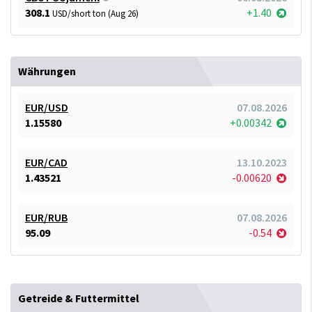
308.1
+1.40
USD/short ton (Aug 26)
Währungen
EUR/USD
07.08.2026
1.15580
+0.00342
EUR/CAD
13.10.2023
1.43521
-0.00620
EUR/RUB
07.08.2026
95.09
-0.54
Getreide & Futtermittel