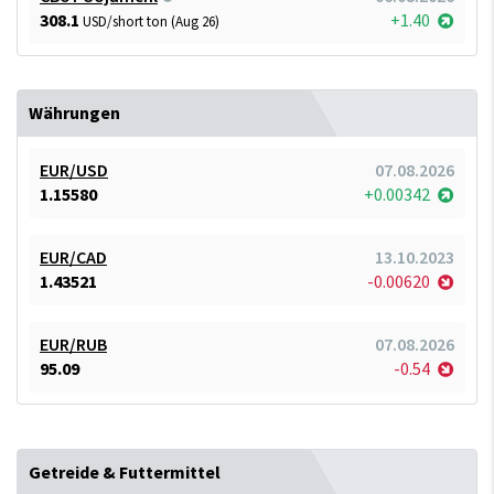
308.1
+1.40
USD/short ton (Aug 26)
Währungen
EUR/USD
07.08.2026
1.15580
+0.00342
EUR/CAD
13.10.2023
1.43521
-0.00620
EUR/RUB
07.08.2026
95.09
-0.54
Getreide & Futtermittel