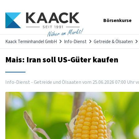
Navigation
Börsenkurse
überspringen
Näher am Markt!
Kaack Terminhandel GmbH
Info-Dienst
Getreide & Ölsaaten
Mais: Iran soll US-Güter kaufen
Info-Dienst - Getreide und Ölsaaten vom
25
.
06
.
2026
07
:
00
Uhr
v