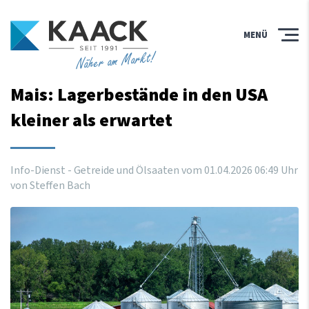
MENÜ
Näher am Markt!
Mais: Lagerbestände in den USA
kleiner als erwartet
Info-Dienst - Getreide und Ölsaaten vom
01
.
04
.
2026
06
:
49
Uhr
von Steffen Bach