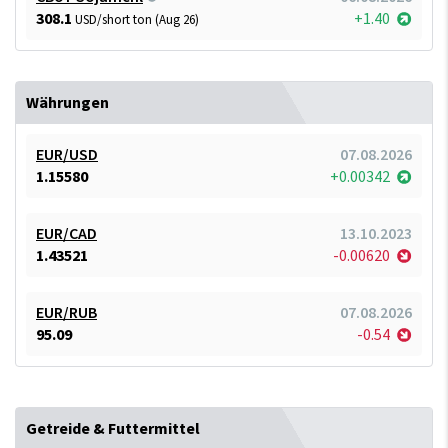
308.1
+1.40
USD/short ton (Aug 26)
Währungen
EUR/USD
07.08.2026
1.15580
+0.00342
EUR/CAD
13.10.2023
1.43521
-0.00620
EUR/RUB
07.08.2026
95.09
-0.54
Getreide & Futtermittel