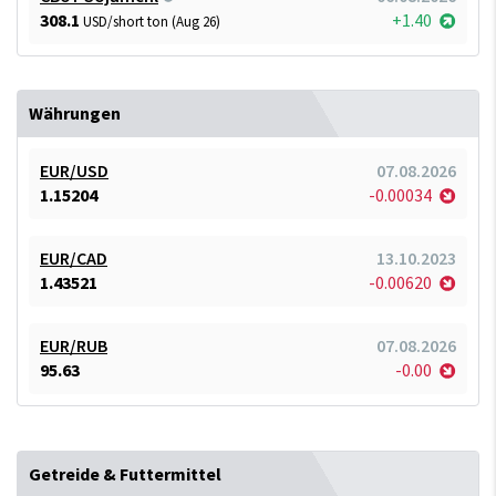
308.1
+1.40
USD/short ton (Aug 26)
Währungen
EUR/USD
07.08.2026
1.15204
-0.00034
EUR/CAD
13.10.2023
1.43521
-0.00620
EUR/RUB
07.08.2026
95.63
-0.00
Getreide & Futtermittel