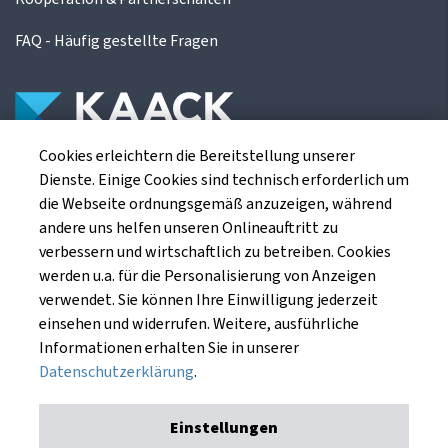
FAQ - Häufig gestellte Fragen
Cookies erleichtern die Bereitstellung unserer
Die Kaack Terminhandel GmbH ist ein
Dienste. Einige Cookies sind technisch erforderlich um
Finanzdienstleistungsinstitut für die europäischen
die Webseite ordnungsgemäß anzuzeigen, während
Agrarterminbörsen.
andere uns helfen unseren Onlineauftritt zu
verbessern und wirtschaftlich zu betreiben. Cookies
werden u.a. für die Personalisierung von Anzeigen
Kaack Terminhandel GmbH
verwendet. Sie können Ihre Einwilligung jederzeit
Am Markt 8
einsehen und widerrufen. Weitere, ausführliche
49661 Cloppenburg
Informationen erhalten Sie in unserer
Datenschutzerklärung
.
Einstellungen
Impressum
Datenschutzerklärung