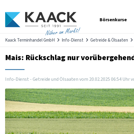
Navigation
Börsenkurse
überspringen
Näher am Markt!
Kaack Terminhandel GmbH
Info-Dienst
Getreide & Ölsaaten
Mais: Rückschlag nur vorübergehen
Info-Dienst - Getreide und Ölsaaten vom
20
.
02
.
2025
06
:
54
Uhr
v