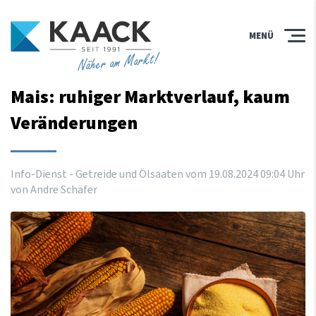
MENÜ
Näher am Markt!
Mais: ruhiger Marktverlauf, kaum
Veränderungen
Info-Dienst - Getreide und Ölsaaten vom
19
.
08
.
2024
09
:
04
Uhr
von Andre Schäfer