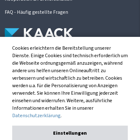
FAQ - Häufig gestellte Fragen
Cookies erleichtern die Bereitstellung unserer
Die Kaack Terminhandel GmbH ist ein
Dienste. Einige Cookies sind technisch erforderlich um
Finanzdienstleistungsinstitut für die europäischen
die Webseite ordnungsgemäß anzuzeigen, während
Agrarterminbörsen.
andere uns helfen unseren Onlineauftritt zu
verbessern und wirtschaftlich zu betreiben. Cookies
werden u.a. für die Personalisierung von Anzeigen
Kaack Terminhandel GmbH
verwendet. Sie können Ihre Einwilligung jederzeit
Am Markt 8
einsehen und widerrufen. Weitere, ausführliche
49661 Cloppenburg
Informationen erhalten Sie in unserer
Datenschutzerklärung
.
Einstellungen
Impressum
Datenschutzerklärung