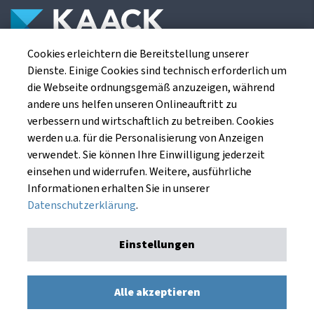
Cookies erleichtern die Bereitstellung unserer
Die Kaack Terminhandel GmbH ist ein
Dienste. Einige Cookies sind technisch erforderlich um
Finanzdienstleistungsinstitut für die europäischen
die Webseite ordnungsgemäß anzuzeigen, während
Agrarterminbörsen.
andere uns helfen unseren Onlineauftritt zu
verbessern und wirtschaftlich zu betreiben. Cookies
werden u.a. für die Personalisierung von Anzeigen
Kaack Terminhandel GmbH
verwendet. Sie können Ihre Einwilligung jederzeit
Am Markt 8
einsehen und widerrufen. Weitere, ausführliche
49661 Cloppenburg
Informationen erhalten Sie in unserer
Datenschutzerklärung
.
Einstellungen
Impressum
Datenschutzerklärung
Kaack Terminhandel GmbH © 1991 - 2026. Alle Rechte
Alle akzeptieren
vorbehalten.