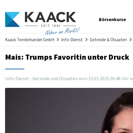
Navigation
Börsenkurse
überspringen
Näher am Markt!
Kaack Terminhandel GmbH
Info-Dienst
Getreide & Ölsaaten
Mais: Trumps Favoritin unter Druck
Info-Dienst - Getreide und Ölsaaten vom
23
.
01
.
2025
06
:
48
Uhr
v