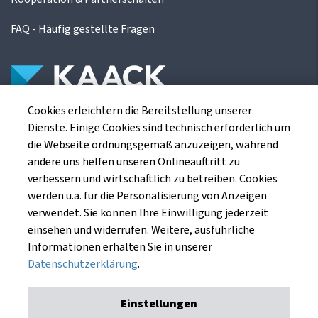
FAQ - Häufig gestellte Fragen
Cookies erleichtern die Bereitstellung unserer
Die Kaack Terminhandel GmbH ist ein
Dienste. Einige Cookies sind technisch erforderlich um
Finanzdienstleistungsinstitut für die europäischen
die Webseite ordnungsgemäß anzuzeigen, während
Agrarterminbörsen.
andere uns helfen unseren Onlineauftritt zu
verbessern und wirtschaftlich zu betreiben. Cookies
werden u.a. für die Personalisierung von Anzeigen
Kaack Terminhandel GmbH
verwendet. Sie können Ihre Einwilligung jederzeit
Am Markt 8
einsehen und widerrufen. Weitere, ausführliche
49661 Cloppenburg
Informationen erhalten Sie in unserer
Datenschutzerklärung
.
Einstellungen
Impressum
Datenschutzerklärung