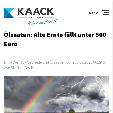
MENÜ
Näher am Markt!
Ölsaaten: Alte Ernte fällt unter 500
Euro
Info-Dienst - Getreide und Ölsaaten vom
06
.
03
.
2025
06
:
29
Uhr
von Steffen Bach