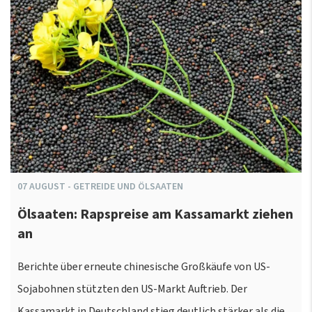
07
AUGUST
-
GETREIDE UND ÖLSAATEN
Ölsaaten: Rapspreise am Kassamarkt ziehen
an
Berichte über erneute chinesische Großkäufe von US-
Sojabohnen stützten den US-Markt Auftrieb. Der
Kassamarkt in Deutschland stieg deutlich stärker als die