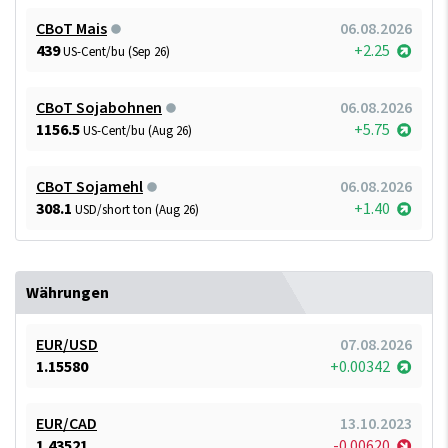
CBoT Mais
06.08.2026
439
+2.25
US-Cent/bu (Sep 26)
CBoT Sojabohnen
06.08.2026
1156.5
+5.75
US-Cent/bu (Aug 26)
CBoT Sojamehl
06.08.2026
308.1
+1.40
USD/short ton (Aug 26)
Währungen
EUR/USD
07.08.2026
1.15580
+0.00342
EUR/CAD
13.10.2023
1.43521
-0.00620