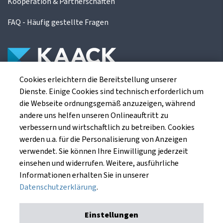
Kooperation & Partnerschaften
FAQ - Häufig gestellte Fragen
Cookies erleichtern die Bereitstellung unserer
Die Kaack Terminhandel GmbH ist ein
Dienste. Einige Cookies sind technisch erforderlich um
Finanzdienstleistungsinstitut für die europäischen
die Webseite ordnungsgemäß anzuzeigen, während
Agrarterminbörsen.
andere uns helfen unseren Onlineauftritt zu
verbessern und wirtschaftlich zu betreiben. Cookies
werden u.a. für die Personalisierung von Anzeigen
Kaack Terminhandel GmbH
verwendet. Sie können Ihre Einwilligung jederzeit
Am Markt 8
einsehen und widerrufen. Weitere, ausführliche
49661 Cloppenburg
Informationen erhalten Sie in unserer
Datenschutzerklärung
.
Einstellungen
Impressum
Datenschutzerklärung