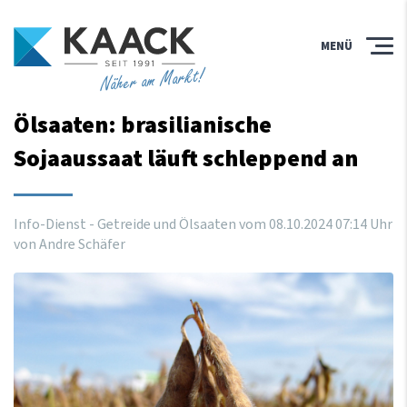
MENÜ
Näher am Markt!
Ölsaaten: brasilianische
Sojaaussaat läuft schleppend an
Info-Dienst - Getreide und Ölsaaten vom
08
.
10
.
2024
07
:
14
Uhr
von Andre Schäfer