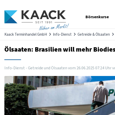
Navigation
Börsenkurse
überspringen
Näher am Markt!
Kaack Terminhandel GmbH
Info-Dienst
Getreide & Ölsaaten
Ölsaaten: Brasilien will mehr Biodie
Info-Dienst - Getreide und Ölsaaten vom
26
.
06
.
2025
07
:
24
Uhr
v