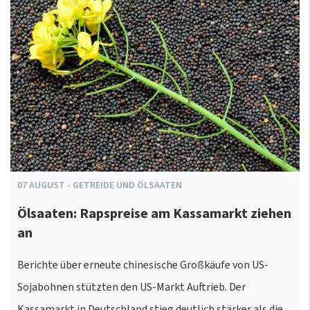
07
AUGUST
-
GETREIDE UND ÖLSAATEN
Ölsaaten: Rapspreise am Kassamarkt ziehen
an
Berichte über erneute chinesische Großkäufe von US-
Sojabohnen stützten den US-Markt Auftrieb. Der
Kassamarkt in Deutschland stieg deutlich stärker als die