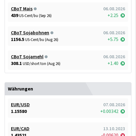
CBoT Mais
06.08.2026
439
+2.25
US-Cent/bu (Sep 26)
CBoT Sojabohnen
06.08.2026
1156.5
+5.75
US-Cent/bu (Aug 26)
CBoT Sojamehl
06.08.2026
308.1
+1.40
USD/short ton (Aug 26)
Währungen
EUR/USD
07.08.2026
1.15580
+0.00342
EUR/CAD
13.10.2023
1.43521
-0.00620