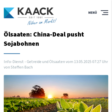
MENÜ
Näher am Markt!
Ölsaaten: China-Deal pusht
Sojabohnen
Info-Dienst - Getreide und Ölsaaten vom
13
.
05
.
2025
07
:
27
Uhr
von Steffen Bach