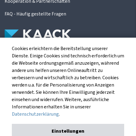
Kooperation & Partnerschaften
FAQ - Häufig gestellte Fragen
Cookies erleichtern die Bereitstellung unserer
Die Kaack Terminhandel GmbH ist ein
Dienste. Einige Cookies sind technisch erforderlich um
Finanzdienstleistungsinstitut für die europäischen
die Webseite ordnungsgemäß anzuzeigen, während
Agrarterminbörsen.
andere uns helfen unseren Onlineauftritt zu
verbessern und wirtschaftlich zu betreiben. Cookies
werden u.a. für die Personalisierung von Anzeigen
Kaack Terminhandel GmbH
verwendet. Sie können Ihre Einwilligung jederzeit
Am Markt 8
einsehen und widerrufen. Weitere, ausführliche
49661 Cloppenburg
Informationen erhalten Sie in unserer
Datenschutzerklärung
.
Einstellungen
Impressum
Datenschutzerklärung