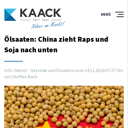
MENÜ
Näher am Markt!
Ölsaaten: China zieht Raps und
Soja nach unten
Info-Dienst - Getreide und Ölsaaten vom
14
.
11
.
2024
07
:
27
Uhr
von Steffen Bach