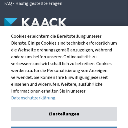
FAQ - Häufig gestellte Fragen
Cookies erleichtern die Bereitstellung unserer
Die Kaack Terminhandel GmbH ist ein
Dienste. Einige Cookies sind technisch erforderlich um
Finanzdienstleistungsinstitut für die europäischen
die Webseite ordnungsgemäß anzuzeigen, während
Agrarterminbörsen.
andere uns helfen unseren Onlineauftritt zu
verbessern und wirtschaftlich zu betreiben. Cookies
werden u.a. für die Personalisierung von Anzeigen
Kaack Terminhandel GmbH
verwendet. Sie können Ihre Einwilligung jederzeit
Am Markt 8
einsehen und widerrufen. Weitere, ausführliche
49661 Cloppenburg
Informationen erhalten Sie in unserer
Datenschutzerklärung
.
Einstellungen
Impressum
Datenschutzerklärung