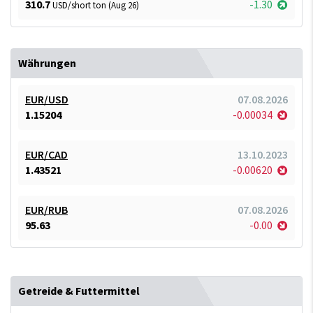
310.7
-1.30
USD/short ton (Aug 26)
Währungen
EUR/USD
07.08.2026
1.15204
-0.00034
EUR/CAD
13.10.2023
1.43521
-0.00620
EUR/RUB
07.08.2026
95.63
-0.00
Getreide & Futtermittel