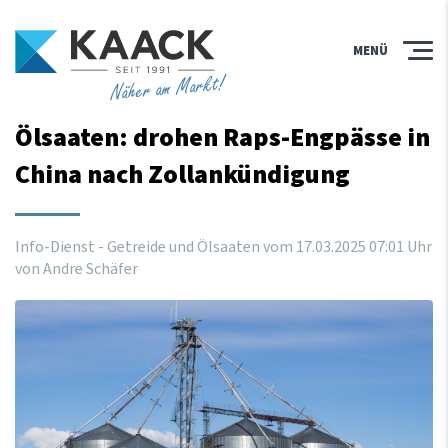
MENÜ
Näher am Markt!
Ölsaaten: drohen Raps-Engpässe in
China nach Zollankündigung
Info-Dienst - Getreide und Ölsaaten vom
17
.
03
.
2025
07
:
01
Uhr
von Andre Schäfer