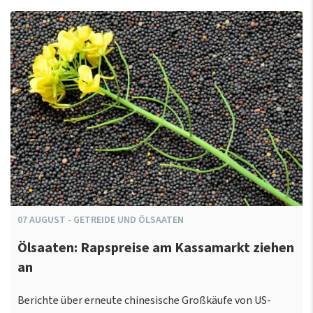
07
AUGUST
-
GETREIDE UND ÖLSAATEN
Ölsaaten: Rapspreise am Kassamarkt ziehen
an
Berichte über erneute chinesische Großkäufe von US-